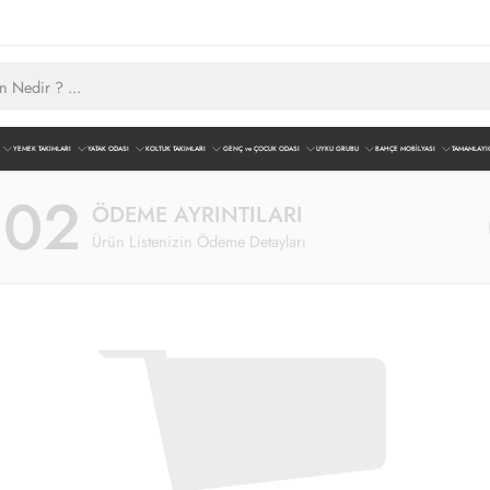
YEMEK TAKIMLARI
YATAK ODASI
KOLTUK TAKIMLARI
GENÇ ve ÇOCUK ODASI
UYKU GRUBU
BAHÇE MOBİLYASI
TAMAMLAYI
02
ÖDEME AYRINTILARI
Ürün Listenizin Ödeme Detayları