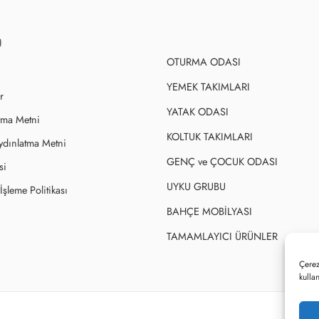
OTURMA ODASI
YEMEK TAKIMLARI
r
YATAK ODASI
tma Metni
KOLTUK TAKIMLARI
ydınlatma Metni
GENÇ ve ÇOCUK ODASI
si
UYKU GRUBU
şleme Politikası
BAHÇE MOBİLYASI
TAMAMLAYICI ÜRÜNLER
Çerez
kulla