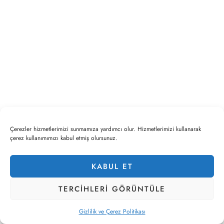
Çerezler hizmetlerimizi sunmamıza yardımcı olur. Hizmetlerimizi kullanarak
çerez kullanımımızı kabul etmiş olursunuz.
KABUL ET
TERCIHLERI ​​GÖRÜNTÜLE
Gizlilik ve Çerez Politikası
Ürünler
Kategoriler
Hesap
Beğendiklerim