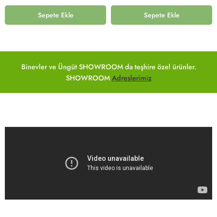
Sepete Ekle
Sepete Ekle
Binevler ve Üngüt SHOWROOM da teşhire özel ürünler.
SHOWROOM
Adreslerimiz