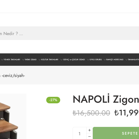
YEMEK TAKIMLARI
YATAK ODASI
KOLTUK TAKIMLARI
GENÇ ve ÇOCUK ODASI
UYKU GRUBU
BAHÇE MOBİLYASI
TAMAMLAYI
-ceviz/siyah-
NAPOLİ Zigon 
-27%
₺
11,9
₺
16,500.00
SEPETE