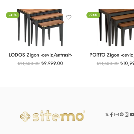
-31%
-24%
LODOS Zigon -ceviz/antrasit-
PORTO Zigon -ceviz/
₺
9,999.00
₺
10,9
₺
14,500.00
₺
14,500.00