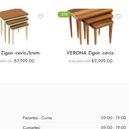
-31%
Zigon -ceviz/krem-
VERONA Zigon -ceviz-
₺
7,999.00
₺
9,999.00
,500.00
₺
14,500.00
Pazartesi - Cuma
09:00 - 19:00
Cumartesi
09:00 - 19:00