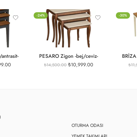
-24%
-30%
antrasit-
PESARO Zigon -bej/ceviz-
BRİZA 
99.00
₺
10,999.00
₺
14,500.00
₺
11
OTURMA ODASI
YEMEK TAKIMLARI