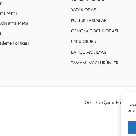
r
YATAK ODASI
tma Metni
KOLTUK TAKIMLARI
ydınlatma Metni
GENÇ ve ÇOCUK ODASI
si
UYKU GRUBU
şleme Politikası
BAHÇE MOBİLYASI
TAMAMLAYICI ÜRÜNLER
Gizlilik ve Çerez Politikası
Çerez
kulla